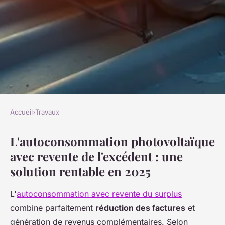
Accueil
›
Travaux
TRAVAUX
L'autoconsommation photovoltaïque
Autoconsommation solaire :
avec revente de l'excédent : une
comment revendre votre
solution rentable en 2025
surplus ?
L'
autoconsommation avec revente du surplus
Livia
•
4 décembre 2025
•
8 min de lecture
combine parfaitement
réduction des factures
et
génération de revenus complémentaires. Selon