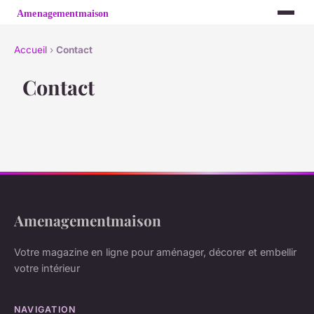
Accueil
›
Contact
Contact
Amenagementmaison
Votre magazine en ligne pour aménager, décorer et embellir
votre intérieur
NAVIGATION