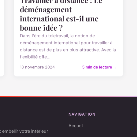
Travailler à distance : Le
déménagement
international est-il une
bonne idée ?
Dans l'ère du teletravail, la notion de
déménagement international pour travailler à
distance est de plus en plus attractive. Avec la
flexibilité offe...
18 novembre 2024
5 min de lecture →
NAVIGATION
Accueil
embellir votre intérieur