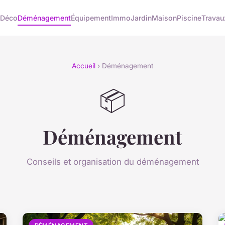
u
Déco
Déménagement
Équipement
Immo
Jardin
Maison
Piscine
Travau
Accueil
› Déménagement
📦
Déménagement
Conseils et organisation du déménagement