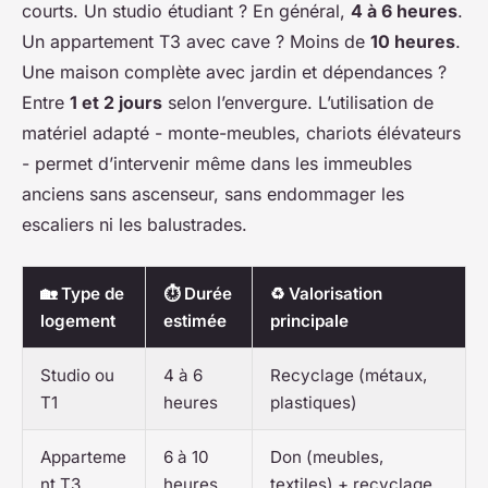
courts. Un studio étudiant ? En général,
4 à 6 heures
.
Un appartement T3 avec cave ? Moins de
10 heures
.
Une maison complète avec jardin et dépendances ?
Entre
1 et 2 jours
selon l’envergure. L’utilisation de
matériel adapté - monte-meubles, chariots élévateurs
- permet d’intervenir même dans les immeubles
anciens sans ascenseur, sans endommager les
escaliers ni les balustrades.
🏡 Type de
⏱ Durée
♻ Valorisation
logement
estimée
principale
Studio ou
4 à 6
Recyclage (métaux,
T1
heures
plastiques)
Apparteme
6 à 10
Don (meubles,
nt T3
heures
textiles) + recyclage