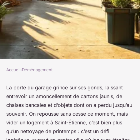
Accueil
›
Déménagement
DÉMÉNAGEMENT
Comment rendre le débarras à
La porte du garage grince sur ses gonds, laissant
entrevoir un amoncellement de cartons jaunis, de
Saint-Étienne écoresponsable
chaises bancales et d’objets dont on a perdu jusqu’au
souvenir. On repousse sans cesse ce moment, mais
Joëlle
•
21/04/2026 08:51
•
9 min de lecture
vider un logement à Saint-Étienne, c’est bien plus
qu’un nettoyage de printemps : c’est un défi