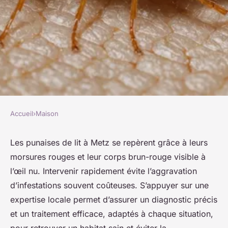
Accueil
›
Maison
MAISON
Punaises de lit à metz :
Les punaises de lit à Metz se repèrent grâce à leurs
morsures rouges et leur corps brun-rouge visible à
comment les détecter et traiter
l’œil nu. Intervenir rapidement évite l’aggravation
efficacement
d’infestations souvent coûteuses. S’appuyer sur une
expertise locale permet d’assurer un diagnostic précis
Livia
•
6 octobre 2025
•
5 min de lecture
et un traitement efficace, adaptés à chaque situation,